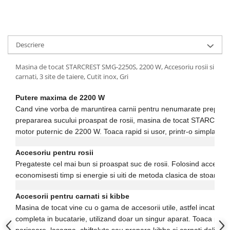
Descriere
Masina de tocat STARCREST SMG-2250S, 2200 W, Accesoriu rosii si
carnati, 3 site de taiere, Cutit inox, Gri
Putere maxima de 2200 W
Cand vine vorba de maruntirea carnii pentru nenumarate preparate
prepararea sucului proaspat de rosii, masina de tocat STARCREST 
motor puternic de 2200 W. Toaca rapid si usor, printr-o simpla ap
Accesoriu pentru rosii
Pregateste cel mai bun si proaspat suc de rosii. Folosind accesoriul
economisesti timp si energie si uiti de metoda clasica de stoarcere 
Accesorii pentru carnati si kibbe
Masina de tocat vine cu o gama de accesorii utile, astfel incat sa 
completa in bucatarie, utilizand doar un singur aparat. Toaca pes
perisoare, lasagna, chiftelute sau prepara kibbe si carnati deliciosi