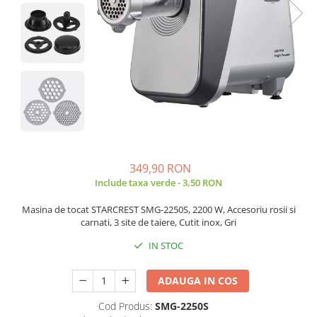
Prăjitor de pâine
Robot de bucătărie
Sandwich maker
Fier de călcat
Dispozitive smart home
349,90 RON
Include taxa verde - 3,50 RON
Masina de tocat STARCREST SMG-2250S, 2200 W, Accesoriu rosii si
carnati, 3 site de taiere, Cutit inox, Gri
IN STOC
ADAUGA IN COS
Cod Produs:
SMG-2250S