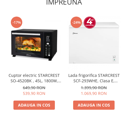
IMPREUNA
-17%
-24%
Cuptor electric STARCREST
Lada frigorifica STARCREST
SO-4520BK , 45L, 1800W,
SCF-293WHE, Clasa E,
Rotisor, Convectie, 12
Capacitate 293L, Sistem
649,90 RON
1.399,90 RON
Programe predefinite,
convertibil - functie frigider,
539,90 RON
1.069,90 RON
Interfata digitala, Negru
Termostat reglabil, Alb
ADAUGA IN COS
ADAUGA IN COS