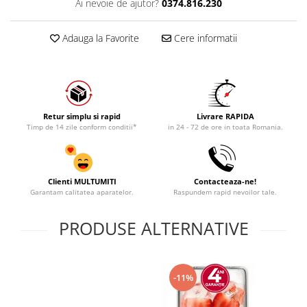
Ai nevoie de ajutor?
0374.816.230
Adauga la Favorite
Cere informatii
Retur simplu si rapid
Livrare RAPIDA
Timp de 14 zile conform conditii*
in 24 - 72 de ore in toata Romania.
Clienti MULTUMITI
Contacteaza-ne!
Garantam calitatea aparatelor.
Raspundem rapid nevoilor tale.
PRODUSE ALTERNATIVE
-11%