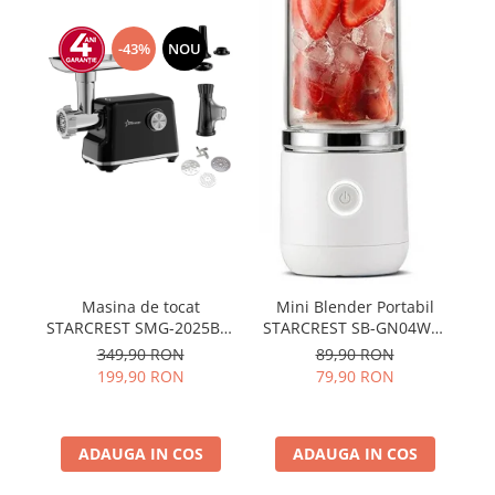
-43%
NOU
P
Masina de tocat
Mini Blender Portabil
S
STARCREST SMG-2025BK,
STARCREST SB-GN04WH,
85
2000 W, Accesoriu rosii si
Multifunctional, Auto-
349,90 RON
89,90 RON
carnati, 3 site de taiere,
curatare, Capacitate
199,90 RON
79,90 RON
Cutit inox, Negru
380ml, 4 Lame 3D, Putere
18.000 rpm, Alb
ADAUGA IN COS
ADAUGA IN COS