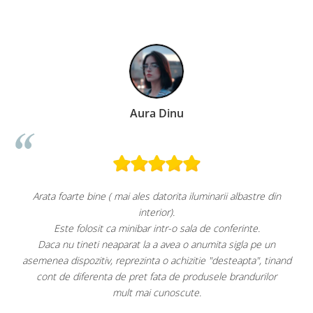
Aura Dinu
oarte bine ( mai ales datorita iluminarii albastre din
interior).
te folosit ca minibar intr-o sala de conferinte.
u tineti neaparat la a avea o anumita sigla pe un
Faptul că grătar
dispozitiv, reprezinta o achizitie "desteapta", tinand
este, după păre
e diferenta de pret fata de produsele brandurilor
mult mai cunoscute.
Per total cre
având