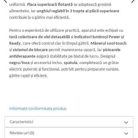
uniformă.
Placa superioară flotantă
se adaptează grosimii
alimentelor, iar
unghiul reglabil în 3 trepte al plăcii superioare
contribuie la o gătire mai eficientă.
Pentru o experiență de utilizare practică, aparatul este echipat cu
tavă colectoare de ulei detașabilă
și
indicatori luminoși Power și
Ready
, care oferă control clar în timpul gătirii.
Mânerul cool-touch
și
sistemul de blocare
permit manevrarea ușoară, iar
picioarele
antiderapante
asigură stabilitate pe blatul de lucru. Designul
negru/inox
și accesoriul inclus,
spatula
, completează un grătar
electric puternic și funcțional, potrivit pentru preparate variate,
gătite rapid și eficient.
Informatii conformitate produs
Caracteristici
Review-uri
(0)