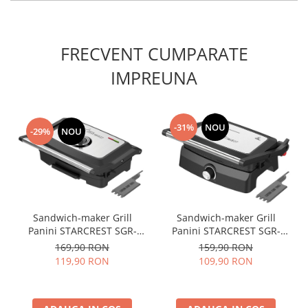
FRECVENT CUMPARATE
IMPREUNA
-31%
NOU
-29%
NOU
Sandwich-maker Grill
Sandwich-maker Grill
Panini STARCREST SGR-
Panini STARCREST SGR-
2516BX, 1600 W, Placi grill
2520BX, 1000 W, Placi cu
169,90 RON
159,90 RON
cu invelis ceramic,
invelis ceramic,
119,90 RON
109,90 RON
Temperatura ajustabila,
Temperatura ajustabila,
Suprafata de gatire 25.5 x
Deschidere la 180°,
15.5 cm, Spatula curatare,
Suprafata de gatire 23 x