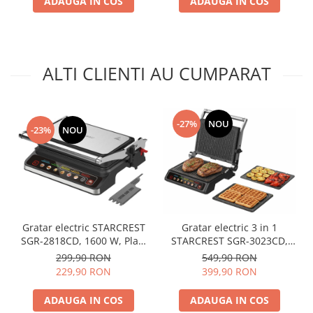
ADAUGA IN COS
Negru/Inox
14.5 cm, Spatula curatare,
ADAUGA IN COS
Negru/Inox
ALTI CLIENTI AU CUMPARAT
-27%
NOU
-23%
NOU
Gratar electric STARCREST
Gratar electric 3 in 1
SGR-2818CD, 1600 W, Placi
STARCREST SGR-3023CD,
detasabile cu invelis
2000 W, 3 tipuri de placi
299,90 RON
549,90 RON
ceramic, Control digital, 7
detasabile cu invelis
229,90 RON
399,90 RON
moduri de gătire presetate,
ceramic, Control digital, 7
Deschidere la 180°,
moduri de gătire presetate,
ADAUGA IN COS
ADAUGA IN COS
Suprafata de gatire 28.8 x
Suprafata de gatire 30 x 23