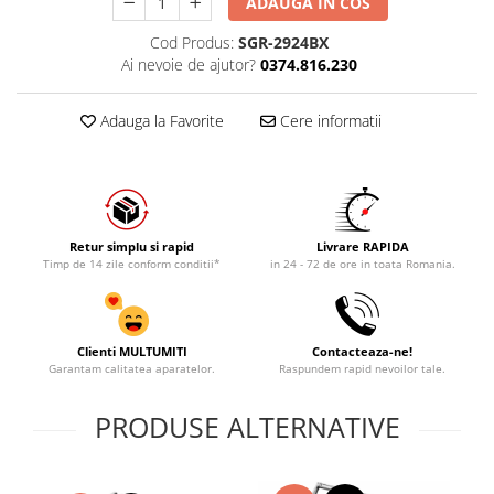
ADAUGA IN COS
Cod Produs:
SGR-2924BX
Ai nevoie de ajutor?
0374.816.230
Adauga la Favorite
Cere informatii
Retur simplu si rapid
Livrare RAPIDA
Timp de 14 zile conform conditii*
in 24 - 72 de ore in toata Romania.
Clienti MULTUMITI
Contacteaza-ne!
Garantam calitatea aparatelor.
Raspundem rapid nevoilor tale.
PRODUSE ALTERNATIVE