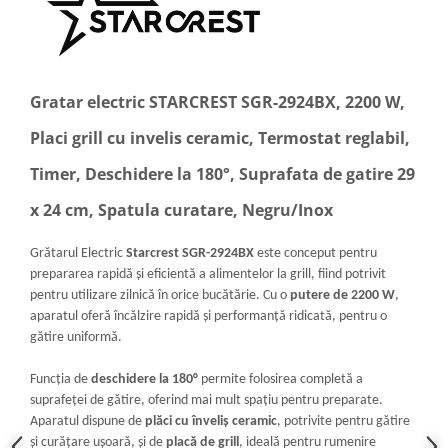
Gratar electric STARCREST SGR-2924BX, 2200 W,
Placi grill cu invelis ceramic, Termostat reglabil,
Timer, Deschidere la 180°, Suprafata de gatire 29
x 24 cm, Spatula curatare, Negru/Inox
Grătarul Electric
Starcrest SGR-2924BX
este conceput pentru
prepararea rapidă și eficientă a alimentelor la grill, fiind potrivit
pentru utilizare zilnică în orice bucătărie. Cu o
putere de 2200 W
,
aparatul oferă încălzire rapidă și performanță ridicată, pentru o
gătire uniformă.
Funcția de
deschidere la 180°
permite folosirea completă a
suprafeței de gătire, oferind mai mult spațiu pentru preparate.
Aparatul dispune de
plăci cu înveliș ceramic
, potrivite pentru gătire
și curățare ușoară, și de
placă de grill
, ideală pentru rumenire