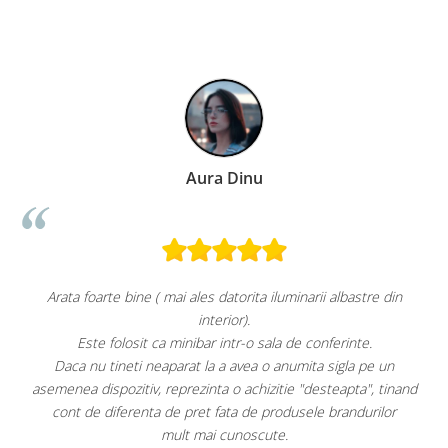
18.4 cm, Spatula curata
cm, Spatula curatare
Aura Dinu
el
Arata foarte bine ( mai ales datorita iluminarii albastre din
interior).
Este folosit ca minibar intr-o sala de conferinte.
Daca nu tineti neaparat la a avea o anumita sigla pe un
F
asemenea dispozitiv, reprezinta o achizitie "desteapta", tinand
ai
cont de diferenta de pret fata de produsele brandurilor
mult mai cunoscute.