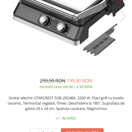
Prăjitor de pâine
Robot de bucătărie
Sandwich maker
Fier de călcat
Dispozitive smart home
299,90 RON
199,90 RON
Include taxa verde - 3,50 RON
Gratar electric STARCREST SGR-2924BX, 2200 W, Placi grill cu invelis
ceramic, Termostat reglabil, Timer, Deschidere la 180°, Suprafata de
gatire 29 x 24 cm, Spatula curatare, Negru/Inox
IN STOC