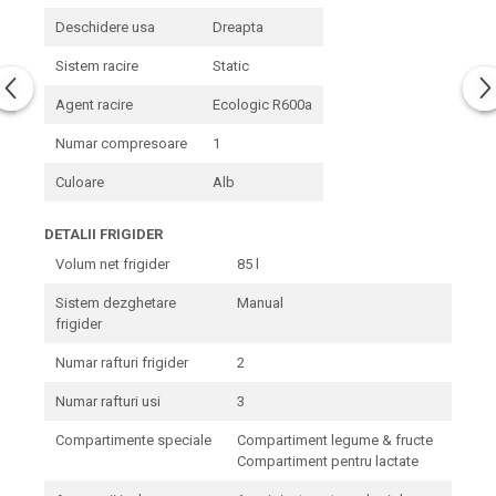
Deschidere usa
Dreapta
Sistem racire
Static
Agent racire
Ecologic R600a
Numar compresoare
1
Culoare
Alb
DETALII FRIGIDER
Volum net frigider
85 l
Sistem dezghetare
Manual
frigider
Numar rafturi frigider
2
Numar rafturi usi
3
Compartimente speciale
Compartiment legume & fructe
Compartiment pentru lactate