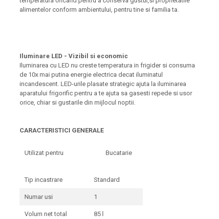
temperatura oricand pentru a conserva gustul,si proprietatile
alimentelor conform ambientului, pentru tine si familia ta.
Iluminare LED - Vizibil si economic
Iluminarea cu LED nu creste temperatura in frigider si consuma
de 10x mai putina energie electrica decat iluminatul
incandescent. LED-urile plasate strategic ajuta la iluminarea
aparatului frigorific pentru a te ajuta sa gasesti repede si usor
orice, chiar si gustarile din mijlocul noptii.
CARACTERISTICI GENERALE
Utilizat pentru
Bucatarie
Tip incastrare
Standard
Numar usi
1
Volum net total
85 l