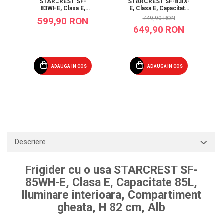
STARCREST SF-
STARCREST SF-83IX-
83WHE, Clasa E,
E, Clasa E, Capacitate
Capacitate 83L,
83L, Iluminare
749,90 RON
599,90 RON
Iluminare interioara,
interioara,
649,90 RON
Compartiment gheata,
Compartiment gheata,
H 85 cm, Alb
H 85 cm, Inox
ADAUGA IN COS
ADAUGA IN COS
Descriere
Frigider cu o usa STARCREST SF-
85WH-E, Clasa E, Capacitate 85L,
Iluminare interioara, Compartiment
gheata, H 82 cm, Alb