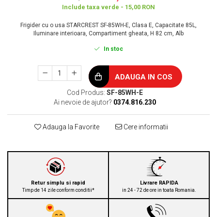
Include taxa verde - 15,00 RON
Frigider cu o usa STARCREST SF-85WH-E, Clasa E, Capacitate 85L,
Iluminare interioara, Compartiment gheata, H 82 cm, Alb
In stoc
ADAUGA IN COS
Cod Produs:
SF-85WH-E
Ai nevoie de ajutor?
0374.816.230
Adauga la Favorite
Cere informatii
Retur simplu si rapid
Livrare RAPIDA
Timp de 14 zile conform conditii*
in 24 - 72 de ore in toata Romania.