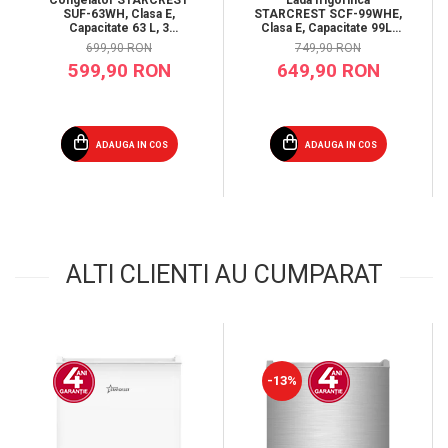
Congelator STARCREST
Lada frigorifica
SUF-63WH, Clasa E,
STARCREST SCF-99WHE,
Capacitate 63 L, 3
Clasa E, Capacitate 99L,
sertare, H 82.5 cm, Alb
Sistem convertibil -
699,90 RON
749,90 RON
functie frigider,
599,90 RON
649,90 RON
Termostat reglabil, Alb
ADAUGA IN COS
ADAUGA IN COS
ALTI CLIENTI AU CUMPARAT
-13%