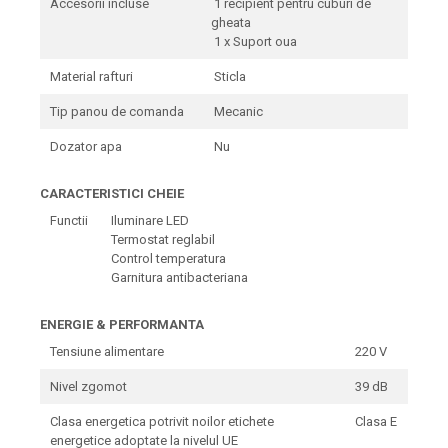
Accesorii incluse
1 recipient pentru cuburi de
gheata
1 x Suport oua
Material rafturi
Sticla
Tip panou de comanda
Mecanic
Dozator apa
Nu
CARACTERISTICI CHEIE
Functii
Iluminare LED
Termostat reglabil
Control temperatura
Garnitura antibacteriana
ENERGIE & PERFORMANTA
Tensiune alimentare
220 V
Nivel zgomot
39 dB
Clasa energetica potrivit noilor etichete
Clasa E
energetice adoptate la nivelul UE