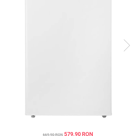
Prăjitor de pâine
Robot de bucătărie
Sandwich maker
Fier de călcat
Dispozitive smart home
579,90 RON
669,90 RON