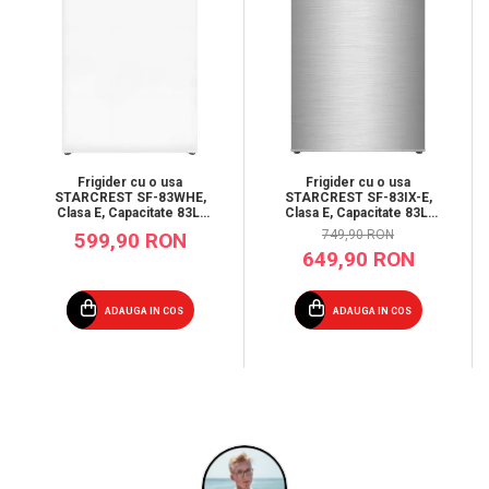
Frigider cu o usa
Frigider cu o usa
STARCREST SF-83WHE,
STARCREST SF-83IX-E,
Clasa E, Capacitate 83L,
Clasa E, Capacitate 83L,
Iluminare interioara,
Iluminare interioara,
749,90 RON
599,90 RON
Compartiment gheata, H
Compartiment gheata, H
649,90 RON
85 cm, Alb
85 cm, Inox
ADAUGA IN COS
ADAUGA IN COS