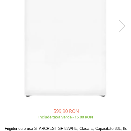
Prăjitor de pâine
Robot de bucătărie
Sandwich maker
Fier de călcat
Dispozitive smart home
599,90 RON
Include taxa verde - 15,00 RON
Frigider cu o usa STARCREST SF-83WHE, Clasa E, Capacitate 83L, Ilumin