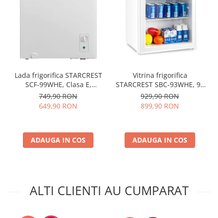
Lada frigorifica STARCREST
Vitrina frigorifica
SCF-99WHE, Clasa E,
STARCREST SBC-93WHE, 93
Capacitate 99L, Sistem
L, Control temperatura, Usa
749,90 RON
929,90 RON
convertibil - functie frigider,
sticla, H 83.2 cm, Alb
649,90 RON
899,90 RON
Termostat reglabil, Alb
ADAUGA IN COS
ADAUGA IN COS
ALTI CLIENTI AU CUMPARAT