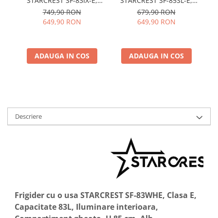
STARCREST SF-83IX-E,
STARCREST SF-85SL-E,
W
Clasa E, Capacitate 83L,
Clasa E, Capacitate 85L,
749,90 RON
679,90 RON
91
Iluminare interioara,
Iluminare interioara,
649,90 RON
649,90 RON
Compartiment gheata, H
Compartiment gheata, H
85 cm, Inox
82 cm, Gri
ADAUGA IN COS
ADAUGA IN COS
Descriere
Frigider cu o usa STARCREST SF-83WHE, Clasa E,
Capacitate 83L, Iluminare interioara,