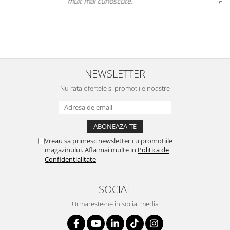
Per total cred că este un "best buy" la momentul cumpărării
având cel mai mic preț dintre toate ofertele.
NEWSLETTER
Nu rata ofertele si promotiile noastre
Vreau sa primesc newsletter cu promotiile
magazinului. Afla mai multe in
Politica de
Confidentialitate
SOCIAL
Urmareste-ne in social media