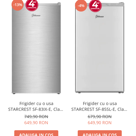
-13%
-4%
Frigider cu o usa
Frigider cu o usa
STARCREST SF-85SL-E, Clasa
STARCREST SF-83IX-E, Clasa
E, Capacitate 85L, Iluminare
E, Capacitate 83L, Iluminare
679,90 RON
749,90 RON
interioara, Compartiment
interioara, Compartiment
649,90 RON
649,90 RON
gheata, H 82 cm, Gri
gheata, H 85 cm, Inox
ADAUGA IN COS
ADAUGA IN COS