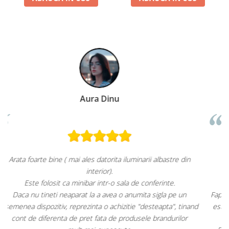
Paula Chiriac
in
Super!
Aspect foarte plăcut.
Răcește foarte bine pe treapta 3.
n
Faptul că grătarul metalic se poate poziționa mai sus sau mai jo
inand
este, după părerea mea, un avantaj. Apa plată la 0,5L nu are loc
r
pe ușă. Am atașat fotografii.