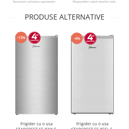
Garantam calitatea aparatelor.
Raspundem rapid nevoilor tale.
PRODUSE ALTERNATIVE
-13%
-4%
Frigider cu o usa
Frigider cu o usa