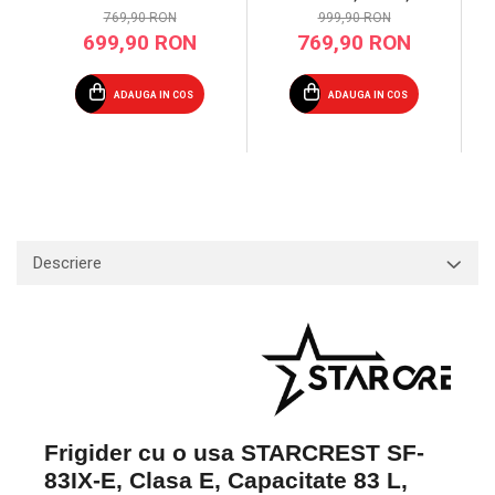
Capacitate 115L,
Capacitate 91L,
999,90 RON
769,90 RON
Iluminare interioara, H
Iluminare interioara, H
769,90 RON
699,90 RON
84.7 cm, Alb
83 cm, Sticla Alba
ADAUGA IN COS
ADAUGA IN COS
Descriere
Frigider cu o usa STARCREST
SF-
83IX-E
, Clasa E, Capacitate 83 L,