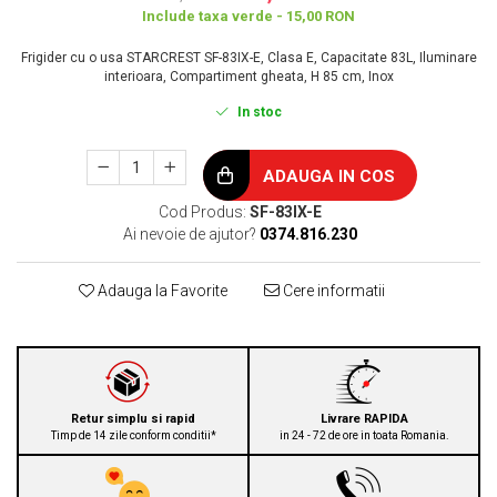
Include taxa verde - 15,00 RON
Frigider cu o usa STARCREST SF-83IX-E, Clasa E, Capacitate 83L, Iluminare
interioara, Compartiment gheata, H 85 cm, Inox
In stoc
ADAUGA IN COS
Cod Produs:
SF-83IX-E
Ai nevoie de ajutor?
0374.816.230
Adauga la Favorite
Cere informatii
Retur simplu si rapid
Livrare RAPIDA
Timp de 14 zile conform conditii*
in 24 - 72 de ore in toata Romania.