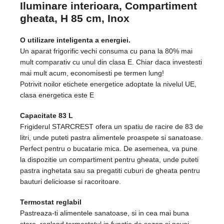
Iluminare interioara, Compartiment
gheata, H 85 cm, Inox
O utilizare inteligenta a energiei.
Un aparat frigorific vechi consuma cu pana la 80% mai
mult comparativ cu unul din clasa E. Chiar daca investesti
mai mult acum, economisesti pe termen lung!
Potrivit noilor etichete energetice adoptate la nivelul UE,
clasa energetica este E
Capacitate 83 L
Frigiderul STARCREST ofera un spatiu de racire de 83 de
litri, unde puteti pastra alimentele proaspete si sanatoase.
Perfect pentru o bucatarie mica. De asemenea, va pune
la dispozitie un compartiment pentru gheata, unde puteti
pastra inghetata sau sa pregatiti cuburi de gheata pentru
bauturi delicioase si racoritoare.
Termostat reglabil
Pastreaza-ti alimentele sanatoase, si in cea mai buna
stare, regland termostatul in functie de sezon si nevoi.