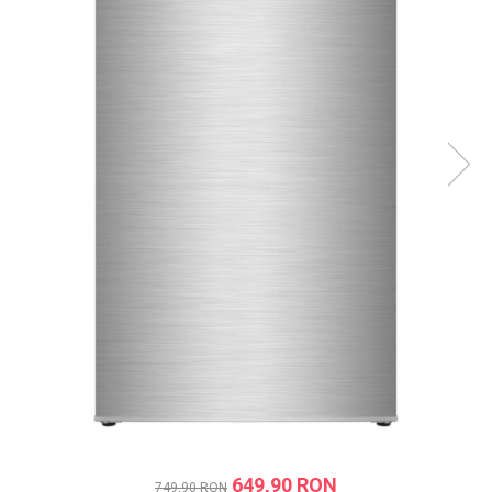
Prăjitor de pâine
Robot de bucătărie
Sandwich maker
Fier de călcat
Dispozitive smart home
649,90 RON
749,90 RON