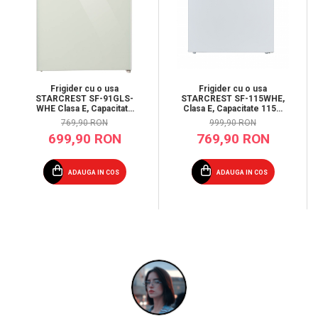
Frigider cu o usa
Frigider cu o usa
STARCREST SF-91GLS-
STARCREST SF-115WHE,
WHE Clasa E, Capacitate
Clasa E, Capacitate 115L,
91L, Iluminare interioara,
Iluminare interioara, H
769,90 RON
999,90 RON
H 83 cm, Sticla Alba
84.7 cm, Alb
699,90 RON
769,90 RON
ADAUGA IN COS
ADAUGA IN COS