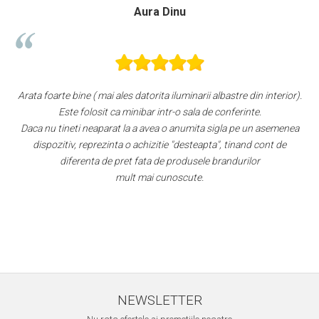
Paula Chiriac
 din interior).
Super!
nte.
Aspect foarte plăcut.
e un asemenea
Răcește foarte bine pe treapta 3.
and cont de
Faptul că grătarul metalic se poate poziționa mai sus sau
ilor
este, după părerea mea, un avantaj. Apa plată la 0,5L nu a
ușă. Am atașat fotografii.
Per total cred că este un "best buy" la momentul cumpără
cel mai mic preț dintre toate ofertele.
NEWSLETTER