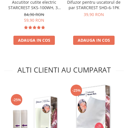
Ascutitor cutite electric
Difuzor pentru uscatorul de
STARCREST SKS-100WH, 30
par STARCREST SHD-6-1PK
W, Alb
84,90 RON
39,90 RON
59,90 RON
ADAUGA IN COS
ADAUGA IN COS
ALTI CLIENTI AU CUMPARAT
-25%
-25%