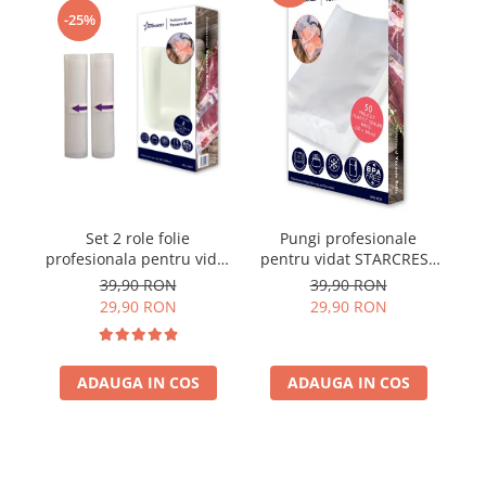
-25%
Set 2 role folie
Pungi profesionale
profesionala pentru vidat
pentru vidat STARCREST
STARCREST VRL-2850, 28
f
VBG-2030, 50 bucati,
39,90 RON
39,90 RON
x 500 cm, rezistente,
20x30 cm, rezistente,
29,90 RON
29,90 RON
reutilizabile, sous vide,
reutilizabile, sous vide,
lavabile in masina de
lavabile in masina de
spalat, fara BPA,
spalat, fara BPA,
ADAUGA IN COS
transparent
ADAUGA IN COS
transparent