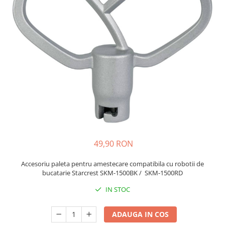
Prăjitor de pâine
Robot de bucătărie
Sandwich maker
Fier de călcat
Dispozitive smart home
49,90 RON
Accesoriu paleta pentru amestecare compatibila cu robotii de
bucatarie Starcrest SKM-1500BK / SKM-1500RD
IN STOC
ADAUGA IN COS