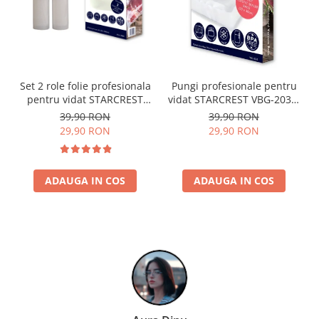
Set 2 role folie profesionala
Pungi profesionale pentru
pentru vidat STARCREST
vidat STARCREST VBG-2030,
VRL-2850, 28 x 500 cm,
50 bucati, 20x30 cm,
39,90 RON
39,90 RON
rezistente, reutilizabile,
rezistente, reutilizabile,
29,90 RON
29,90 RON
sous vide, lavabile in
sous vide, lavabile in
masina de spalat, fara BPA,
masina de spalat, fara BPA,
transparent
transparent
ADAUGA IN COS
ADAUGA IN COS