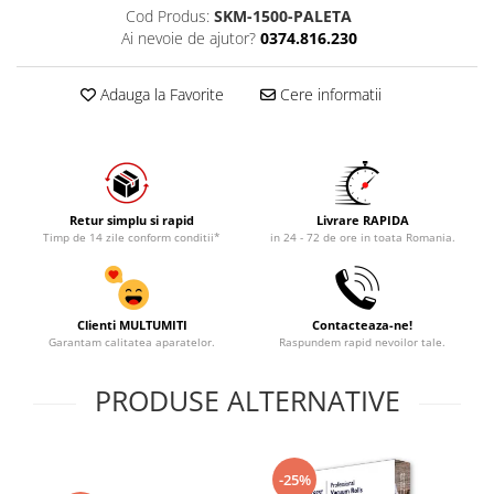
Cod Produs:
SKM-1500-PALETA
Ai nevoie de ajutor?
0374.816.230
Adauga la Favorite
Cere informatii
Retur simplu si rapid
Livrare RAPIDA
Timp de 14 zile conform conditii*
in 24 - 72 de ore in toata Romania.
Clienti MULTUMITI
Contacteaza-ne!
Garantam calitatea aparatelor.
Raspundem rapid nevoilor tale.
PRODUSE ALTERNATIVE
-25%