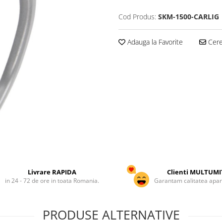
Cod Produs:
SKM-1500-CARLIG
Adauga la Favorite
Cere 
Livrare RAPIDA
Clienti MULTUMI
in 24 - 72 de ore in toata Romania.
Garantam calitatea apar
PRODUSE ALTERNATIVE