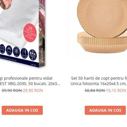
Set 50 hartii de copt pentru f
i profesionale pentru vidat
Unica folosinta 16x20x4.5 cm,
ST VBG-2030, 50 bucati, 20x30
STARCREST
stente, reutilizabile, sous vide,
50,84 RON
15,15 RON
39,90 RON
29,90 RON
e in masina de spalat, fara BPA,
transparent
ADAUGA IN COS
ADAUGA IN COS