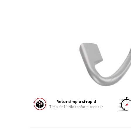
Prăjitor de pâine
Robot de bucătărie
Sandwich maker
Fier de călcat
Dispozitive smart home
Retur simplu si rapid
Timp de 14 zile conform conditii*