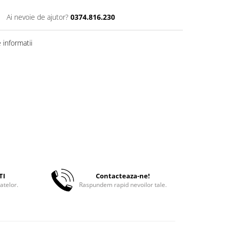
Ai nevoie de ajutor?
0374.816.230
informatii
TI
Contacteaza-ne!
atelor.
Raspundem rapid nevoilor tale.