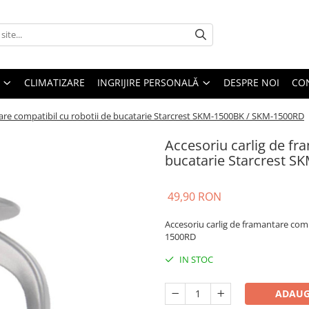
CLIMATIZARE
INGRIJIRE PERSONALĂ
DESPRE NOI
CO
tare compatibil cu robotii de bucatarie Starcrest SKM-1500BK / SKM-1500RD
Accesoriu carlig de fr
bucatarie Starcrest 
49,90 RON
Accesoriu carlig de framantare com
1500RD
IN STOC
ADAUG