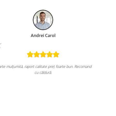
Ion - Alexandru Mandreanu
Produs excelent, util, usor de folosit si convenabil pret/ cali
e bun. Recomand