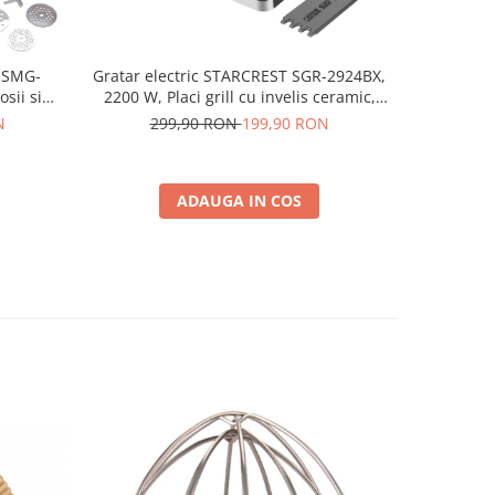
 SMG-
Gratar electric STARCREST SGR-2924BX,
Accesori
sii si
2200 W, Placi grill cu invelis ceramic,
compat
t inox,
Termostat reglabil, Timer, Deschidere la
N
299,90 RON
199,90 RON
180°, Suprafata de gatire 29 x 24 cm,
Spatula curatare, Negru/Inox
ADAUGA IN COS