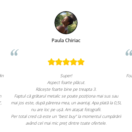
ac
Andrei Carol
Foarte mulțumită, raport calitate preț foart
ăcut.
cu căldură.
 treapta 3.
e poziționa mai sus sau
vantaj. Apa plată la 0,5L
at fotografii.
" la momentul cumpărării
 toate ofertele.