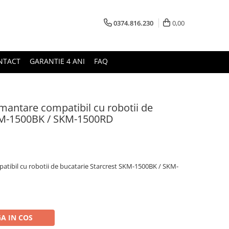
0374.816.230
0,00
NTACT
GARANTIE 4 ANI
FAQ
amantare compatibil cu robotii de
SKM-1500BK / SKM-1500RD
patibil cu robotii de bucatarie Starcrest SKM-1500BK / SKM-
A IN COS