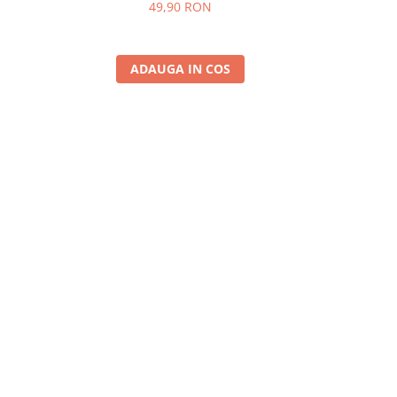
SKM-1500RD
49,90 RON
A
ADAUGA IN COS