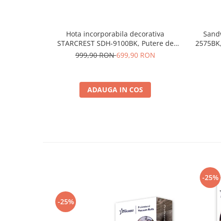
Hota incorporabila decorativa
Sand
STARCREST SDH-9100BK, Putere de
2575BK,
absorbtie 500 m3/h, Control touch,
antiaderent, Dimensiune 
999,90 RON
699,90 RON
Iluminare LED, Clasa A+, 90cm, Negru +
Sticla neagra
ADAUGA IN COS
-25%
-25%