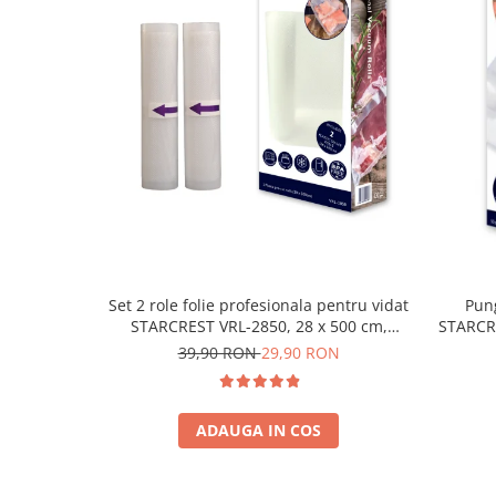
Set 2 role folie profesionala pentru vidat
Pung
STARCREST VRL-2850, 28 x 500 cm,
STARCRE
rezistente, reutilizabile, sous vide,
cm, rezi
39,90 RON
29,90 RON
lavabile in masina de spalat, fara BPA,
lavabil
transparent
ADAUGA IN COS