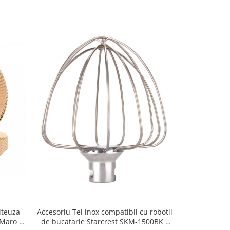
iteuza
Accesoriu p
Accesoriu Tel inox compatibil cu robotii
 Maro -
compatibila
de bucatarie Starcrest SKM-1500BK /