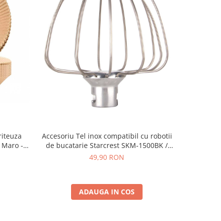
riteuza
Accesoriu Tel inox compatibil cu robotii
Accesori
 Maro -
de bucatarie Starcrest SKM-1500BK /
compatib
SKM-1500RD
49,90 RON
ADAUGA IN COS