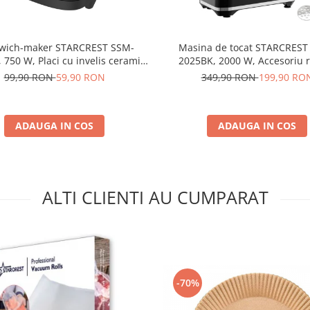
wich-maker STARCREST SSM-
Masina de tocat STARCREST
 750 W, Placi cu invelis ceramic
2025BK, 2000 W, Accesoriu ro
placi 23 x 14.5
carnati, 3 site de taiere, Cuti
99,90 RON
59,90 RON
349,90 RON
199,90 RO
cm, Negru
Negru
ADAUGA IN COS
ADAUGA IN COS
ALTI CLIENTI AU CUMPARAT
-70%