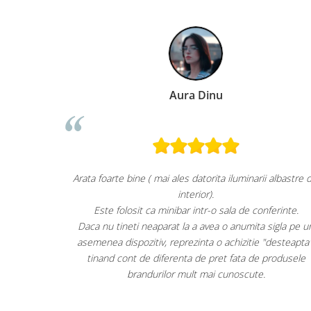
ra Dinu
Paula Chiri
s datorita iluminarii albastre din
Super!
nterior).
Aspect foarte pl
ar intr-o sala de conferinte.
Răcește foarte bine pe
la a avea o anumita sigla pe un
Faptul că grătarul metalic se poat
ezinta o achizitie "desteapta",
mai jos este, după părerea mea, un a
ta de pret fata de produsele
nu are loc pe ușă. Am ataș
mult mai cunoscute.
Per total cred că este un "best buy
având cel mai mic preț dintre