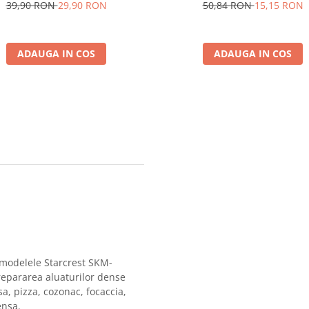
STARCREST
istente, reutilizabile, sous vide,
50,84 RON
15,15 RON
39,90 RON
29,90 RON
e in masina de spalat, fara BPA,
transparent
ADAUGA IN COS
ADAUGA IN COS
 modelele Starcrest SKM-
epararea aluaturilor dense
sa, pizza, cozonac, focaccia,
ensa.