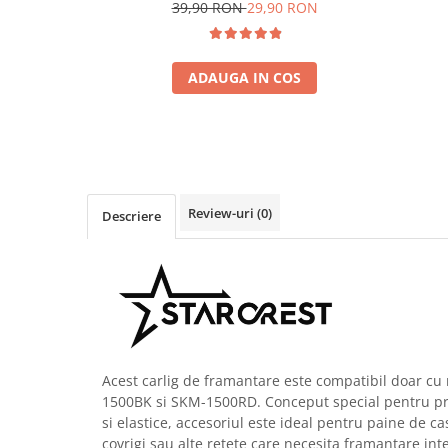
cm, rezistente, reutilizabile, sous vide,
cm, rez
39,90 RON
29,90 RON
lavabile in masina de spalat, fara BPA,
lavabil
transparent
ADAUGA IN COS
Review-uri
(0)
Descriere
Acest carlig de framantare este compatibil doar cu
1500BK si SKM-1500RD. Conceput special pentru pr
si elastice, accesoriul este ideal pentru paine de ca
covrigi sau alte retete care necesita framantare int