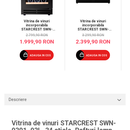
Vitrina de vinuri
Vitrina de vinuri
incorporabila
incorporabila
STARCREST SWN-
STARCREST SWN-
8028DZ, 80L, 28 sticle,
13851DZ , 138L, 51
2.799,90 RON
3.299,90 RON
Rafturi lemn de fag, 2
sticle, Rafturi lemn de
1.999,90 RON
2.399,90 RON
zone de racire,
fag, 2 zone de racire,
Control electronic,
Control electronic,
Display, Iluminat
Display, Iluminat
interior LED, H 85.5
interior LED, H 82 cm,
ADAUGA IN COS
ADAUGA IN COS
cm, Negru
Negru
Descriere
Vitrina de vinuri STARCREST SWN-