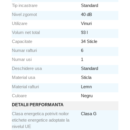
Tip incastrare
Standard
Nivel zgomot
40 dB
Utilizare
Vinuri
Volum net total
93 l
Capacitate
34 Sticle
Numar rafturi
6
Numar usi
1
Deschidere usa
Standard
Material usa
Sticla
Material rafturi
Lemn
Culoare
Negru
DETALII PERFORMANTA
Clasa energetica potrivit noilor
Clasa G
etichete energetice adoptate la
nivelul UE