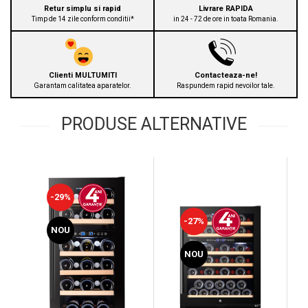
Retur simplu si rapid
Livrare RAPIDA
Timp de 14 zile conform conditii*
in 24 - 72 de ore in toata Romania.
Clienti MULTUMITI
Contacteaza-ne!
Garantam calitatea aparatelor.
Raspundem rapid nevoilor tale.
PRODUSE ALTERNATIVE
-29%
-27%
NOU
NOU