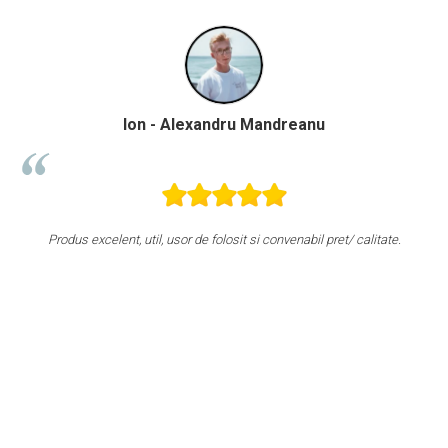
Andrei Carol
Foarte mulțumită, raport calitate preț foarte bun. Recomand cu
căldură.
jos
 pe
ând