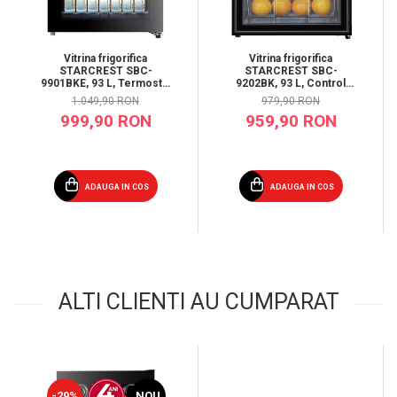
Vitrina frigorifica
Vitrina frigorifica
STARCREST SBC-
STARCREST SBC-
9901BKE, 93 L, Termostat
9202BK, 93 L, Control
reglabil, Iluminare LED,
temperatura, Usa sticla, H
1.049,90 RON
979,90 RON
Usa sticla, H 84.5 cm,
83.2 cm, Negru
999,90 RON
959,90 RON
Negru
ADAUGA IN COS
ADAUGA IN COS
ALTI CLIENTI AU CUMPARAT
-29%
NOU