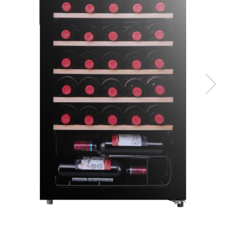
Prăjitor de pâine
Robot de bucătărie
Sandwich maker
Fier de călcat
Dispozitive smart home