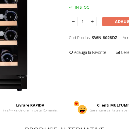
IN STOC
ADAUG
Cod Produs:
SWN-8028DZ
Ai 
Adauga la Favorite
Cere 
Livrare RAPIDA
Clienti MULTUMI
in 24 - 72 de ore in toata Romania.
Garantam calitatea apar