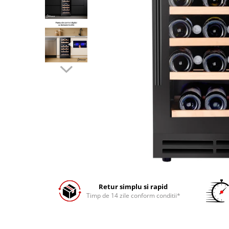
Prăjitor de pâine
Robot de bucătărie
Sandwich maker
Fier de călcat
Dispozitive smart home
Retur simplu si rapid
Timp de 14 zile conform conditii*