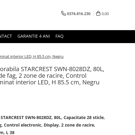
0374.816.230
0,00
NTACT
GARANTIE 4 ANI
FAQ
uminat interior LED, H 85.5 cm, Negru
orporabila STARCREST SWN-8028DZ, 80L,
de fag, 2 zone de racire, Control
uminat interior LED, H 85.5 cm, Negru
a STARCREST SWN-8028DZ, 80L, Capacitate 28 sticle,
g, Control electronic, Display, 2 zone de racire,
cm, L 38