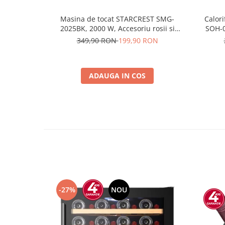
Masina de tocat STARCREST SMG-
Calori
2025BK, 2000 W, Accesoriu rosii si
SOH-0
carnati, 3 site de taiere, Cutit inox,
trepte
349,90 RON
199,90 RON
Negru
Protecti
ADAUGA IN COS
-27%
NOU