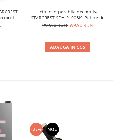
Hota incorporabila decorativa
STARCREST
Accesori
STARCREST SDH-9100BK, Putere de
Termostat
compat
absorbtie 500 m3/h, Control touch,
finite,
999,90 RON
699,90 RON
N
Iluminare LED, Clasa A+, 90cm, Negru +
Sticla neagra
ADAUGA IN COS
-27%
NOU