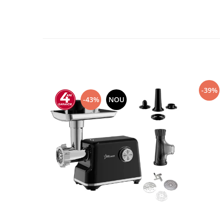
-39%
-43%
NOU