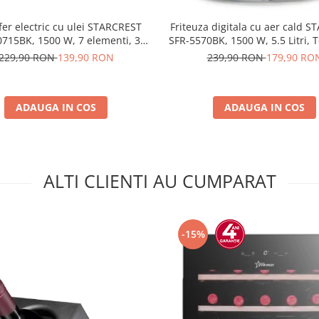
fer electric cu ulei STARCREST
Friteuza digitala cu aer cald 
715BK, 1500 W, 7 elementi, 3
SFR-5570BK, 1500 W, 5.5 Litri, 
 de putere, Termostat mecanic,
80 - 200 °C, 8 programe prede
229,90 RON
139,90 RON
239,90 RON
179,90 RO
e supraincalzire, Siguranta anti
Negru
cadere, Negru
ADAUGA IN COS
ADAUGA IN COS
ALTI CLIENTI AU CUMPARAT
-15%