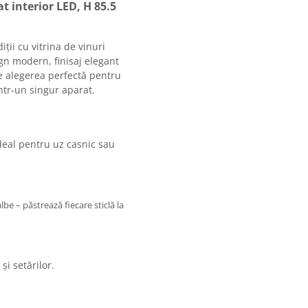
at interior LED, H 85.5
ții cu vitrina de vinuri
gn modern, finisaj elegant
te alegerea perfectă pentru
într-un singur aparat.
 ideal pentru uz casnic sau
lbe – păstrează fiecare sticlă la
și setărilor.