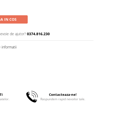
A IN COS
nevoie de ajutor?
0374.816.230
informatii
TI
Contacteaza-ne!
atelor.
Raspundem rapid nevoilor tale.