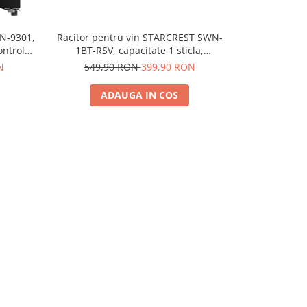
WN-9301,
Racitor pentru vin STARCREST SWN-
Vitrina d
ontrol
1BT-RSV, capacitate 1 sticla,
STARCREST S
nterior
temperatura reglabila 5-15°C, display
Rafturi lemn 
N
549,90 RON
399,90 RON
1.599,
Negru
LED, control touch, Gri
Display, Ilu
ADAUGA IN COS
A