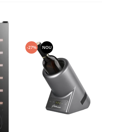
-27%
NOU
-33%