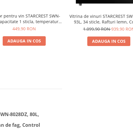
or pentru vin STARCREST SWN-
Vitrina de vinuri STARCREST S
apacitate 1 sticla, temperatura
93L, 34 sticle, Rafturi lemn, C
ila 5-15°C, display LED, control
electronic, Display, Iluminat i
449,90 RON
1.099,90 RON
939,90 RO
touch, otel, Negru
LED, Usa sticla, H 84.5 cm, 
ADAUGA IN COS
ADAUGA IN COS
 SWN-8028DZ, 80L,
mn de fag, Control