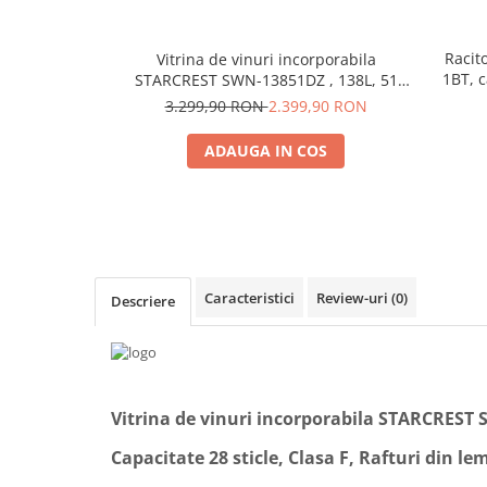
Racit
Vitrina de vinuri incorporabila
1BT, c
STARCREST SWN-13851DZ , 138L, 51
reglab
sticle, Rafturi lemn de fag, 2 zone de
3.299,90 RON
2.399,90 RON
racire, Control electronic, Display,
Iluminat interior LED, H 82 cm, Negru
ADAUGA IN COS
Caracteristici
Review-uri
(0)
Descriere
Vitrina de vinuri incorporabila STARCREST
Capacitate 28 sticle, Clasa F, Rafturi din le