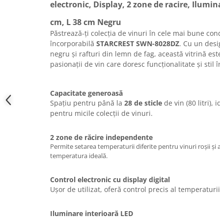
electronic, Display, 2 zone de racire, Ilumin
cm, L 38 cm Negru
Păstrează-ți colecția de vinuri în cele mai bune condi
încorporabilă
STARCREST SWN-8028DZ
. Cu un desi
negru și rafturi din lemn de fag, această vitrină es
pasionații de vin care doresc funcționalitate și stil 
Capacitate generoasă
Spațiu pentru până la
28 de sticle
de vin (80 litri),
pentru micile colecții de vinuri.
2 zone de răcire independente
Permite setarea temperaturii diferite pentru vinuri roșii și a
temperatura ideală.
Control electronic cu display digital
Ușor de utilizat, oferă control precis al temperaturii 
Iluminare interioară LED