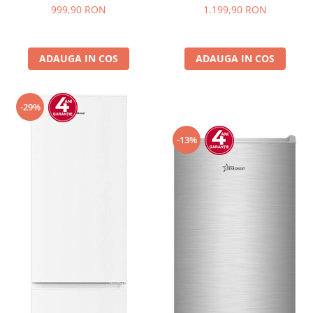
sticla, H 84.5 cm, Negru
Iluminare LED, Termostat
999,90 RON
1.199,90 RON
Reglabil, H 147 cm, Negru
ADAUGA IN COS
ADAUGA IN COS
-29%
-13%