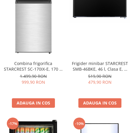
Combina frigorifica
Frigider minibar STARCREST
STARCREST SC-170IX-E, 170 L,
SMB-46BKE, 46 l, Clasa E, H
Clasa E, Less Frost, Termostat
49.5 cm, Negru
1.499,90 RON
519,90 RON
reglabil, Iluminare LED,
999,90 RON
479,90 RON
Suprafata Inox antiamprenta,
Picioare ajustabile, Usi
reversibile, H 151.8 cm, Inox
ADAUGA IN COS
ADAUGA IN COS
-17%
-10%