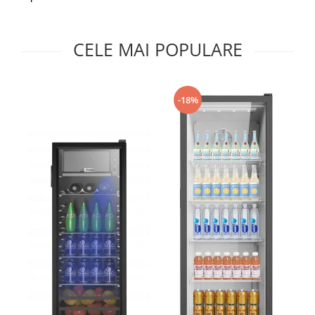
Prăjitor de pâine
Robot de bucătărie
Sandwich maker
CELE MAI POPULARE
Fier de călcat
Dispozitive smart home
-18%