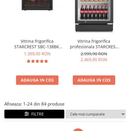
Vitrina frigorifica
Vitrina frigorifica
STARCREST SBC-138BK,
profesionala STARCREST
pr
138 L, Control
SPS-350, 350 L, Termostat
1.399,90 RON
2.999,90 RON
temperatura, Usa sticla,
reglabil, Iluminare LED, H
2.469,90 RON
H 125 cm, Negru
194.5 cm, Negru
I
ADAUGA IN COS
ADAUGA IN COS
Afiseaza:
1-
24
din
84
produse
FILTRE