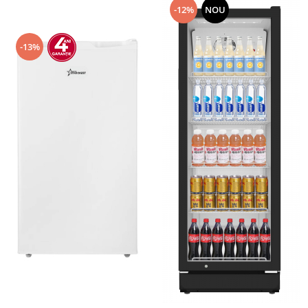
-12%
NOU
-13%