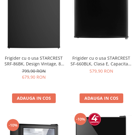
Frigider cu o usa STARCREST
Frigider cu o usa STARCREST
SRF-86BK, Design Vintage, 85
SF-660BLK, Clasa E, Capacitate
l, Clasa E, Iluminare
66 L, H 63 cm, Negru
799,90 RON
579,90 RON
interioara, H 84 cm, Negru
679,90 RON
ADAUGA IN COS
ADAUGA IN COS
-10%
-10%