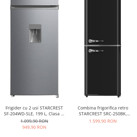
Frigider cu 2 usi STARCREST
Combina frigorifica retro
SF-204WD-SLE, 199 L, Clasa E,
STARCREST SRC-250BK,
Dozator Apa, Iluminare LED,
Design Vintage, Clasa E,
1.099,90 RON
1.599,90 RON
Termostat Ajustabil, Usi
Capacitate 250 L, Termostat
949,90 RON
reversibile, H 143 cm, Argintiu
reglabil, Iluminare LED, H
188.3 cm, Negru