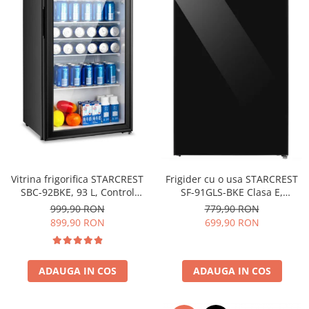
Vitrina frigorifica STARCREST
Frigider cu o usa STARCREST
SBC-92BKE, 93 L, Control
SF-91GLS-BKE Clasa E,
temperatura, Usa sticla, H
Capacitate 91L, Iluminare
999,90 RON
779,90 RON
83.2 cm, Negru
interioara, H 83 cm, Sticla
899,90 RON
699,90 RON
Neagra
ADAUGA IN COS
ADAUGA IN COS