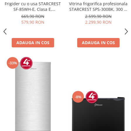
Frigider cu o usa STARCREST
Vitrina frigorifica profesionala
SF-85WH-E, Clasa E,
STARCREST SPS-300BK, 300 L,
Capacitate 85L, Iluminare
Termostat reglabil, Iluminare
669,90 RON
2.599,90 RON
interioara, Compartiment
LED, H 169.5 cm, Negru
579,90 RON
2.299,90 RON
gheata, H 82 cm, Alb
ADAUGA IN COS
ADAUGA IN COS
-33%
-8%