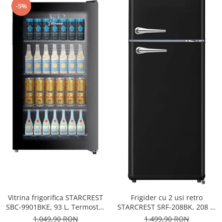
-5%
Vitrina frigorifica STARCREST
Frigider cu 2 usi retro
SBC-9901BKE, 93 L, Termostat
STARCREST SRF-208BK, 208 L,
reglabil, Iluminare LED, Usa
Clasa E, Design Vintage,
1.049,90 RON
1.499,90 RON