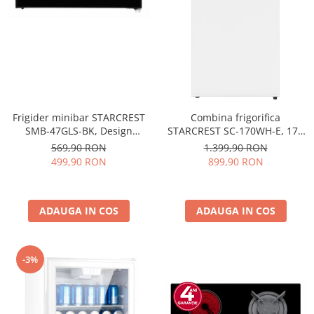
Frigider minibar STARCREST
Combina frigorifica
SMB-47GLS-BK, Design
STARCREST SC-170WH-E, 170
modern, 46 l, Clasa E, H 48.8
L, Clasa E, Less Frost,
569,90 RON
1.399,90 RON
cm, Sticla Neagra
Termostat reglabil, Iluminare
499,90 RON
899,90 RON
LED, Picioare ajustabile, Usi
reversibile, H 151.8 cm, Alb
ADAUGA IN COS
ADAUGA IN COS
-3%