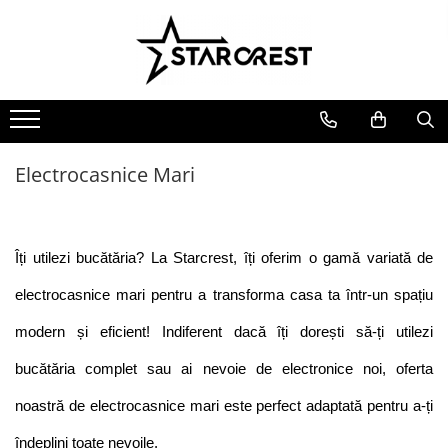
Electrocasnice Mari
Electrocasnice Mici
Ingrijire personală
Aparate frigorifice
Electrocasnice bucătărie
Ingrijire personală
Combină frigorifică
Accesorii bucătărie
Aparate & Accesorii ingrijire
personala
Congelator
Aparat clătite
Electrocasnice Mari
Frigider
Aparat popcorn
Ladă frigorifică
Aparat vafe
Vitrină frigorifică
Aparat de vidat alimente
Îți utilezi bucătăria? La Starcrest, îți oferim o gamă variată de 
Vitrină de vinuri
Role pungi vidat
Masini de spalat vase
Blendere & Tocatoare
electrocasnice mari pentru a transforma casa ta într-un spațiu 
Espressor cafea
Hotă bucătărie
modern și eficient! Indiferent dacă îți dorești să-ți utilezi 
Fierbător apă
Plită incorporabilă
bucătăria complet sau ai nevoie de electronice noi, oferta 
Air fryer - Friteuză cu aer cald
Cuptor electric
Grătar electric
noastră de electrocasnice mari este perfect adaptată pentru a-ți 
Cuptor cu microunde
Mașină de făcut gheață
îndeplini toate nevoile.