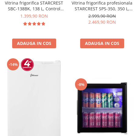
Vitrina frigorifica STARCREST
Vitrina frigorifica profesionala
SBC-138BK, 138 L, Control
STARCREST SPS-350, 350 L,
temperatura, Usa sticla, H 125
Termostat reglabil, Iluminare
1.399,90 RON
2.999,90 RON
cm, Negru
LED, H 194.5 cm, Negru
2.469,90 RON
ADAUGA IN COS
ADAUGA IN COS
-14%
-8%