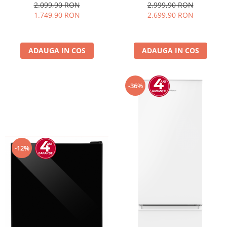
Termostat reglabil, Iluminare
Caseta luminoasa, Display
2.099,90 RON
2.999,90 RON
LED, H 141 cm, Negru
Temperatura, Panou comanda
1.749,90 RON
2.699,90 RON
Digital, Iluminare LED, Roti, H
195 cm
ADAUGA IN COS
ADAUGA IN COS
-36%
-12%