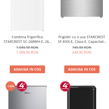
Combina frigorifica
Frigider cu o usa STARCREST
STARCREST SC-268WH-E, 268
SF-83IX-E, Clasa E, Capacitate
L, Clasa E, Less Frost,
83L, Iluminare interioara,
1.549,90 RON
749,90 RON
Termostat reglabil, Iluminare
Compartiment gheata, H 85
1.099,90 RON
649,90 RON
LED, Picioare ajustabile, Usi
cm, Inox
reversibile, H 178 cm, Alb
ADAUGA IN COS
ADAUGA IN COS
-14%