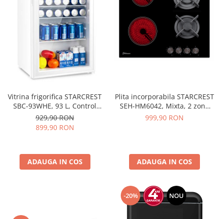
Vitrina frigorifica STARCREST
Plita incorporabila STARCREST
SBC-93WHE, 93 L, Control
SEH-HM6042, Mixta, 2 zone
temperatura, Usa sticla, H
gaz, 2 zone vitroceramice,
929,90 RON
999,90 RON
83.2 cm, Alb
Aprindere electrica, Sticla
899,90 RON
neagra
ADAUGA IN COS
ADAUGA IN COS
-20%
NOU