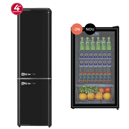
-2%
NOU