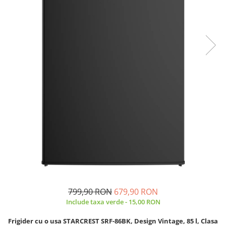
Prăjitor de pâine
Robot de bucătărie
Sandwich maker
Fier de călcat
Dispozitive smart home
799,90 RON
679,90 RON
Include taxa verde - 15,00 RON
Frigider cu o usa STARCREST SRF-86BK, Design Vintage, 85 l, Clasa