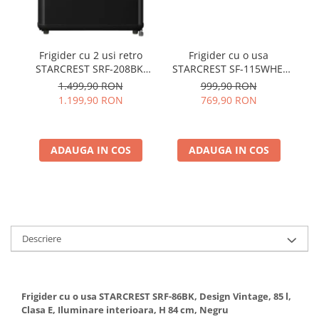
Frigider cu 2 usi retro
Frigider cu o usa
Fr
STARCREST SRF-208BK,
STARCREST SF-115WHE,
S
208 L, Clasa E, Design
Clasa E, Capacitate 115L,
23
1.499,90 RON
999,90 RON
Vintage, Iluminare LED,
Iluminare interioara, H
1.199,90 RON
769,90 RON
Termostat Reglabil, H 147
84.7 cm, Alb
cm, Negru
ADAUGA IN COS
ADAUGA IN COS
Descriere
Frigider cu o usa STARCREST SRF-86BK, Design Vintage, 85 l,
Clasa E, Iluminare interioara, H 84 cm, Negru