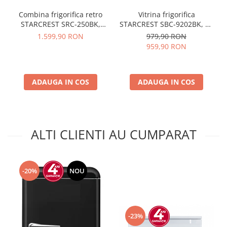
Vitrina frigorifica
Combina frigorifica retro
STARCREST SBC-9202BK, 93
STARCREST SRC-250BK,
L, Control temperatura, Usa
Design Vintage, Clasa E,
979,90 RON
1.599,90 RON
sticla, H 83.2 cm, Negru
Capacitate 250 L, Termostat
959,90 RON
reglabil, Iluminare LED, H
188.3 cm, Negru
ADAUGA IN COS
ADAUGA IN COS
ALTI CLIENTI AU CUMPARAT
-20%
NOU
-23%