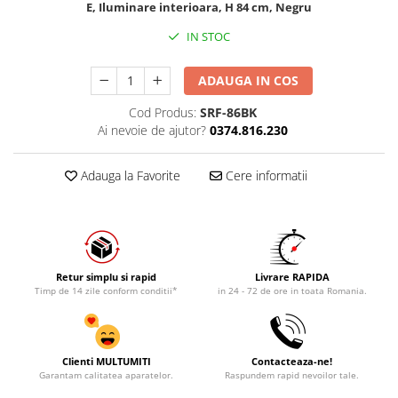
E, Iluminare interioara, H 84 cm, Negru
IN STOC
ADAUGA IN COS
Cod Produs:
SRF-86BK
Ai nevoie de ajutor?
0374.816.230
Adauga la Favorite
Cere informatii
Retur simplu si rapid
Livrare RAPIDA
Timp de 14 zile conform conditii*
in 24 - 72 de ore in toata Romania.
Clienti MULTUMITI
Contacteaza-ne!
Garantam calitatea aparatelor.
Raspundem rapid nevoilor tale.