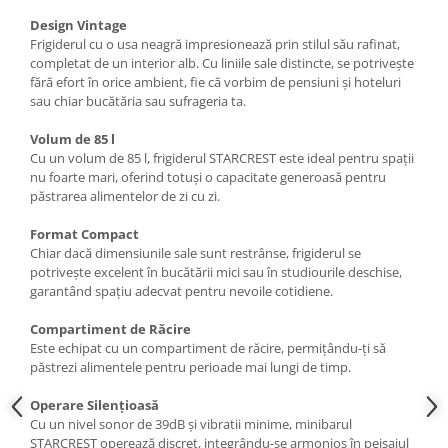
Design Vintage
Frigiderul cu o usa neagră impresionează prin stilul său rafinat,
completat de un interior alb. Cu liniile sale distincte, se potrivește
fără efort în orice ambient, fie că vorbim de pensiuni și hoteluri
sau chiar bucătăria sau sufrageria ta.
Volum de 85 l
Cu un volum de 85 l, frigiderul STARCREST este ideal pentru spații
nu foarte mari, oferind totuși o capacitate generoasă pentru
păstrarea alimentelor de zi cu zi.
Format Compact
Chiar dacă dimensiunile sale sunt restrânse, frigiderul se
potrivește excelent în bucătării mici sau în studiourile deschise,
garantând spațiu adecvat pentru nevoile cotidiene.
Compartiment de Răcire
Este echipat cu un compartiment de răcire, permițându-ți să
păstrezi alimentele pentru perioade mai lungi de timp.
Operare Silențioasă
Cu un nivel sonor de 39dB și vibratii minime, minibarul
STARCREST operează discret, integrându-se armonios în peisajul