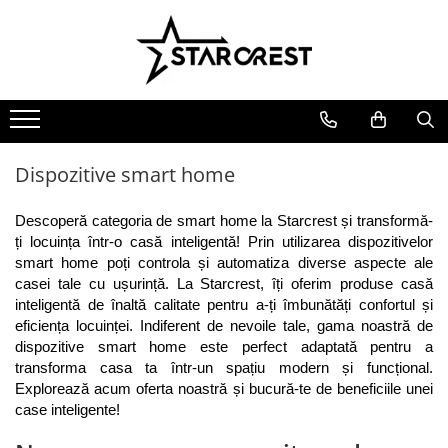
Electrocasnice Mari
Electrocasnice Mici
Ingrijire personală
Aparate frigorifice
Electrocasnice bucătărie
Ingrijire personală
Combină frigorifică
Accesorii bucătărie
Aparate & Accesorii ingrijire
personala
Congelator
Aparat clătite
Dispozitive smart home
Frigider
Aparat popcorn
Ladă frigorifică
Aparat vafe
Descoperă categoria de smart home la Starcrest și transformă-
Vitrină frigorifică
Aparat de vidat alimente
ți locuința într-o casă inteligentă! Prin utilizarea dispozitivelor 
smart home poți controla și automatiza diverse aspecte ale 
Vitrină de vinuri
Role pungi vidat
casei tale cu ușurință. La Starcrest, îți oferim produse casă 
Masini de spalat vase
Blendere & Tocatoare
inteligentă de înaltă calitate pentru a-ți îmbunătăți confortul și 
Espressor cafea
Hotă bucătărie
eficiența locuinței. Indiferent de nevoile tale, gama noastră de 
Fierbător apă
dispozitive smart home este perfect adaptată pentru a 
Plită incorporabilă
transforma casa ta într-un spațiu modern și funcțional. 
Air fryer - Friteuză cu aer cald
Cuptor electric
Explorează acum oferta noastră și bucură-te de beneficiile unei 
Grătar electric
case inteligente!
Cuptor cu microunde
Mașină de făcut gheață