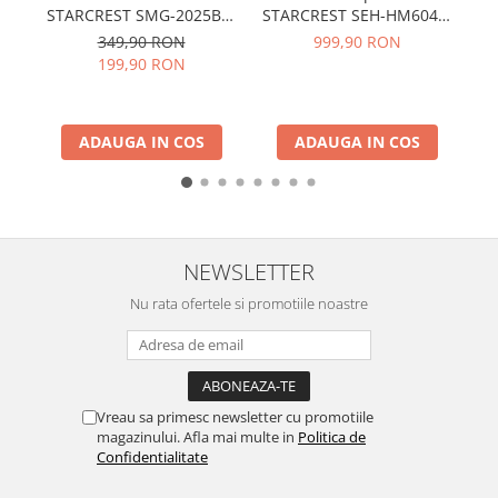
STARCREST SMG-2025BK,
STARCREST SEH-HM6042,
2000 W, Accesoriu rosii si
Mixta, 2 zone gaz, 2 zone
1
349,90 RON
999,90 RON
carnati, 3 site de taiere,
vitroceramice, Aprindere
199,90 RON
Cutit inox, Negru
electrica, Sticla neagra
In
ADAUGA IN COS
ADAUGA IN COS
NEWSLETTER
Nu rata ofertele si promotiile noastre
Vreau sa primesc newsletter cu promotiile
magazinului. Afla mai multe in
Politica de
Confidentialitate