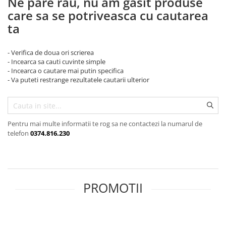
Ne pare rau, nu am gasit produse
Prăjitor de pâine
care sa se potriveasca cu cautarea
Robot de bucătărie
ta
Sandwich maker
Fier de călcat
- Verifica de doua ori scrierea
Dispozitive smart home
- Incearca sa cauti cuvinte simple
- Incearca o cautare mai putin specifica
- Va puteti restrange rezultatele cautarii ulterior
Pentru mai multe informatii te rog sa ne contactezi la numarul de
telefon
0374.816.230
PROMOTII