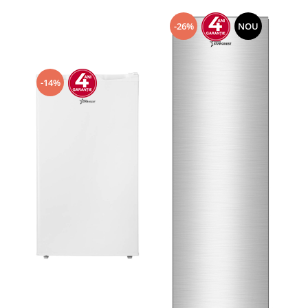
Prăjitor de pâine
Robot de bucătărie
-26%
NOU
Sandwich maker
Fier de călcat
Dispozitive smart home
-14%