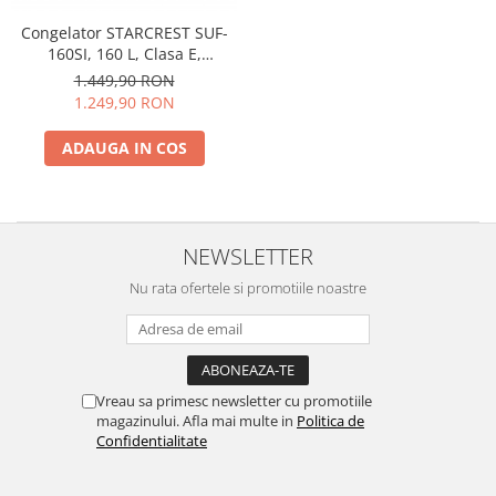
Congelator STARCREST SUF-
160SI, 160 L, Clasa E,
Termostat Ajustabil, Usi
1.449,90 RON
reversibile, H 142 cm, Argintiu
1.249,90 RON
ADAUGA IN COS
NEWSLETTER
Nu rata ofertele si promotiile noastre
Vreau sa primesc newsletter cu promotiile
magazinului. Afla mai multe in
Politica de
Confidentialitate