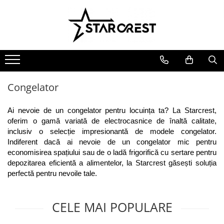
Electrocasnice Mari
Electrocasnice Mici
Ingrijire personală
Aparate frigorifice
Electrocasnice bucătărie
Ingrijire personală
Combină frigorifică
Accesorii bucătărie
Aparate & Accesorii ingrijire
personala
Congelator
Aparat clătite
Congelator
Frigider
Aparat popcorn
Ladă frigorifică
Aparat vafe
Ai nevoie de un congelator pentru locuința ta? La Starcrest, 
Vitrină frigorifică
Aparat de vidat alimente
oferim o gamă variată de electrocasnice de înaltă calitate, 
inclusiv o selecție impresionantă de modele congelator. 
Vitrină de vinuri
Role pungi vidat
Indiferent dacă ai nevoie de un congelator mic pentru 
Masini de spalat vase
Blendere & Tocatoare
economisirea spațiului sau de o ladă frigorifică cu sertare pentru 
Espressor cafea
Hotă bucătărie
depozitarea eficientă a alimentelor, la Starcrest găsești soluția 
Fierbător apă
perfectă pentru nevoile tale.
Plită incorporabilă
Air fryer - Friteuză cu aer cald
Cuptor electric
Grătar electric
CELE MAI POPULARE
Cuptor cu microunde
Mașină de făcut gheață