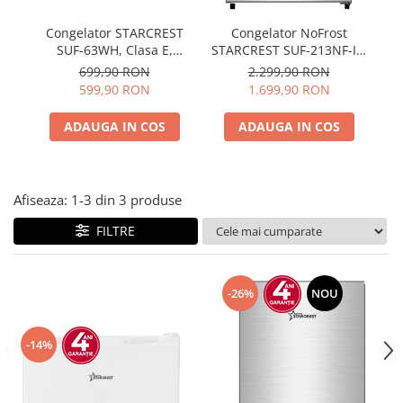
Congelator STARCREST
Congelator NoFrost
C
SUF-63WH, Clasa E,
STARCREST SUF-213NF-IX,
SU
Capacitate 63 L, 3 sertare,
213 L, Clasa E, 6
T
699,90 RON
2.299,90 RON
H 82.5 cm, Alb
Compartimente,
599,90 RON
1.699,90 RON
Termostat Digital, Usi
reversibile, H 170.7 cm,
ADAUGA IN COS
ADAUGA IN COS
Inox
Afiseaza:
1-
3
din
3
produse
FILTRE
-26%
NOU
-14%