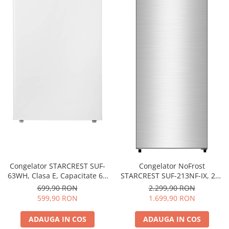
Congelator STARCREST SUF-
Congelator NoFrost
63WH, Clasa E, Capacitate 63
STARCREST SUF-213NF-IX, 213
L, 3 sertare, H 82.5 cm, Alb
L, Clasa E, 6 Compartimente,
699,90 RON
2.299,90 RON
Termostat Digital, Usi
599,90 RON
1.699,90 RON
reversibile, H 170.7 cm, Inox
ADAUGA IN COS
ADAUGA IN COS