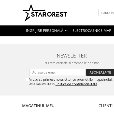
Ingrijire personală
Electrocasnice Mari
Electrocasnice Mici
Aparate & Accesorii ingrijire
Aparate frigorifice
Ingrijire personală
INGRIJIRE PERSONALĂ
ELECTROCASNICE MARI
personala
Plită incorporabilă
Electrocasnice bucătărie
Hotă bucătărie
Dispozitive smart home
Cuptor cu microunde
NEWSLETTER
Cuptor electric
Nu rata ofertele si promotiile noastre
Vreau sa primesc newsletter cu promotiile magazinului.
Afla mai multe in
Politica de Confidentialitate
MAGAZINUL MEU
CLIENTI