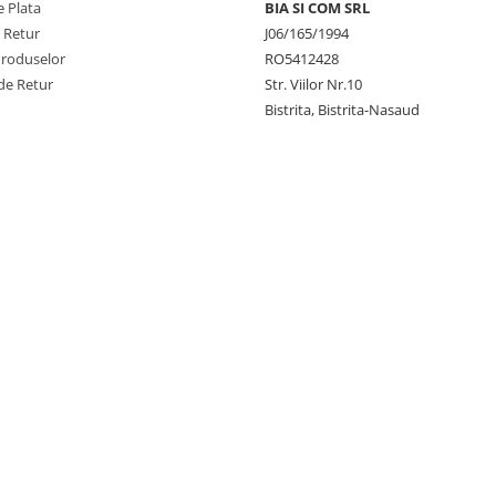
 Plata
BIA SI COM SRL
e Retur
J06/165/1994
Produselor
RO5412428
de Retur
Str. Viilor Nr.10
Bistrita, Bistrita-Nasaud