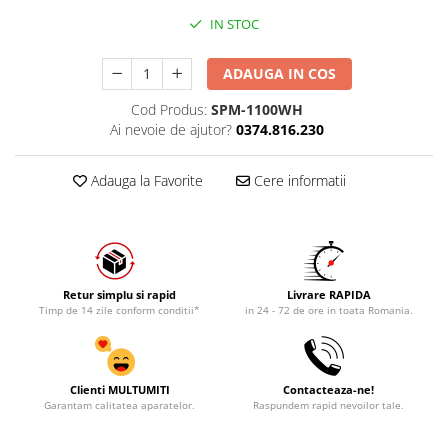
IN STOC
ADAUGA IN COS
Cod Produs:
SPM-1100WH
Ai nevoie de ajutor?
0374.816.230
Adauga la Favorite
Cere informatii
Retur simplu si rapid
Livrare RAPIDA
Timp de 14 zile conform conditii*
in 24 - 72 de ore in toata Romania.
Clienti MULTUMITI
Contacteaza-ne!
Garantam calitatea aparatelor.
Raspundem rapid nevoilor tale.