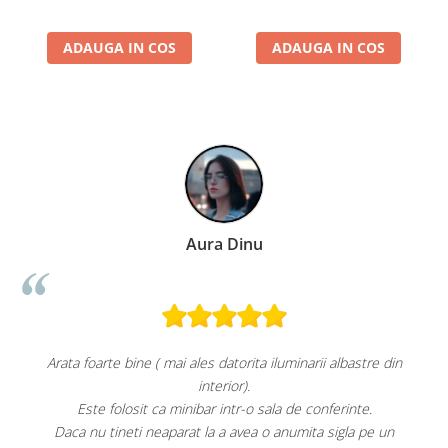
ADAUGA IN COS
ADAUGA IN COS
Paula Chiriac
astre din
Super!
Aspect foarte plăcut.
nte.
Răcește foarte bine pe treapta 3.
a pe un
Faptul că grătarul metalic se poate poziționa mai sus sau 