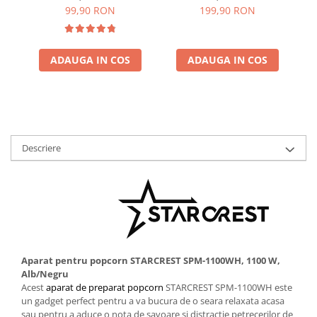
Negru
carnati, 3 site de taiere,
99,90 RON
199,90 RON
In
Cutit inox, Negru
ADAUGA IN COS
ADAUGA IN COS
Descriere
Aparat pentru popcorn STARCREST SPM-1100WH, 1100 W,
Alb/Negru
Acest
aparat de preparat popcorn
STARCREST SPM-1100WH este
un gadget perfect pentru a va bucura de o seara relaxata acasa
sau pentru a aduce o nota de savoare si distracție petrecerilor de