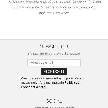
ta", tinand
este, după părerea mea, un avantaj. Apa plată la 0,5L nu 
ndurilor
pe ușă. Am atașat fotografii.
Per total cred că este un "best buy" la momentul cumpă
având cel mai mic preț dintre toate ofertele.
NEWSLETTER
Nu rata ofertele si promotiile noastre
Vreau sa primesc newsletter cu promotiile
magazinului. Afla mai multe in
Politica de
Confidentialitate
SOCIAL
Urmareste-ne in social media