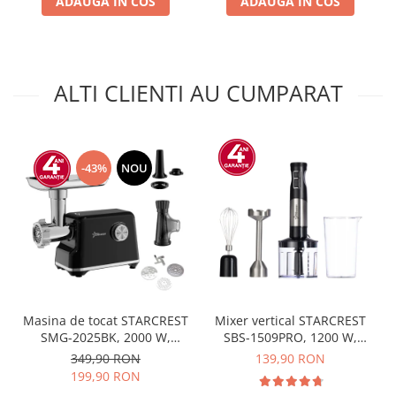
ADAUGA IN COS
ADAUGA IN COS
ALTI CLIENTI AU CUMPARAT
-43%
NOU
Masina de tocat STARCREST
Mixer vertical STARCREST
SMG-2025BK, 2000 W,
SBS-1509PRO, 1200 W,
Accesoriu rosii si carnati, 3
Chopper, Tel, Pahar gradat,
349,90 RON
139,90 RON
site de taiere, Cutit inox,
9 viteze, Turbo, Inox /
199,90 RON
Negru
Negru