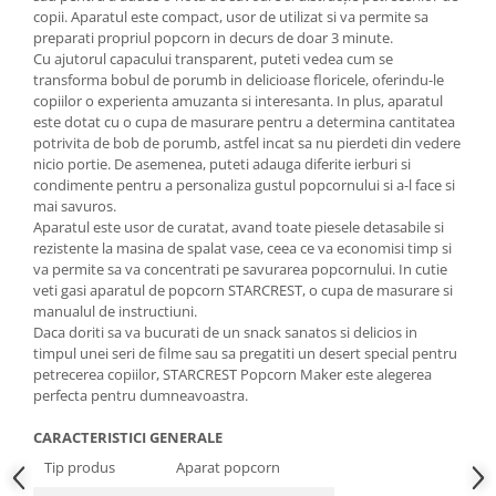
copii. Aparatul este compact, usor de utilizat si va permite sa
preparati propriul popcorn in decurs de doar 3 minute.
Cu ajutorul capacului transparent, puteti vedea cum se
transforma bobul de porumb in delicioase floricele, oferindu-le
copiilor o experienta amuzanta si interesanta. In plus, aparatul
este dotat cu o cupa de masurare pentru a determina cantitatea
potrivita de bob de porumb, astfel incat sa nu pierdeti din vedere
nicio portie. De asemenea, puteti adauga diferite ierburi si
condimente pentru a personaliza gustul popcornului si a-l face si
mai savuros.
Aparatul este usor de curatat, avand toate piesele detasabile si
rezistente la masina de spalat vase, ceea ce va economisi timp si
va permite sa va concentrati pe savurarea popcornului. In cutie
veti gasi aparatul de popcorn STARCREST, o cupa de masurare si
manualul de instructiuni.
Daca doriti sa va bucurati de un snack sanatos si delicios in
timpul unei seri de filme sau sa pregatiti un desert special pentru
petrecerea copiilor, STARCREST Popcorn Maker este alegerea
perfecta pentru dumneavoastra.
CARACTERISTICI GENERALE
Tip produs
Aparat popcorn