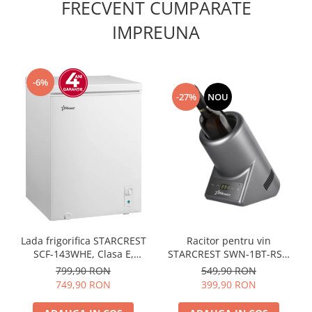
FRECVENT CUMPARATE
IMPREUNA
-6%
-27%
NOU
Racitor pentru vin
Lada frigorifica STARCREST
STARCREST SWN-1BT-RSV,
SCF-143WHE, Clasa E,
capacitate 1 sticla,
Capacitate 143L, Sistem
549,90 RON
799,90 RON
temperatura reglabila 5-
convertibil - functie frigider,
399,90 RON
749,90 RON
15°C, display LED, control
Termostat reglabil, Alb
touch, Gri