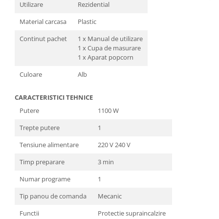
Utilizare
Rezidential
Material carcasa
Plastic
Continut pachet
1 x Manual de utilizare
1 x Cupa de masurare
1 x Aparat popcorn
Culoare
Alb
CARACTERISTICI TEHNICE
Putere
1100 W
Trepte putere
1
Tensiune alimentare
220 V 240 V
Timp preparare
3 min
Numar programe
1
Tip panou de comanda
Mecanic
Functii
Protectie supraincalzire