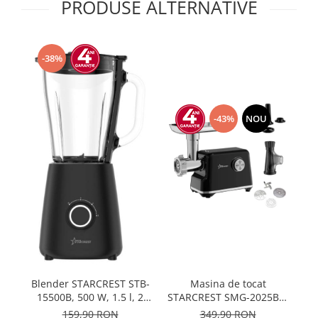
PRODUSE ALTERNATIVE
-38%
-43%
NOU
A
Blender STARCREST STB-
Masina de tocat
15500B, 500 W, 1.5 l, 2
STARCREST SMG-2025BK,
1
viteze + functie Pulse,
2000 W, Accesoriu rosii si
159,90 RON
349,90 RON