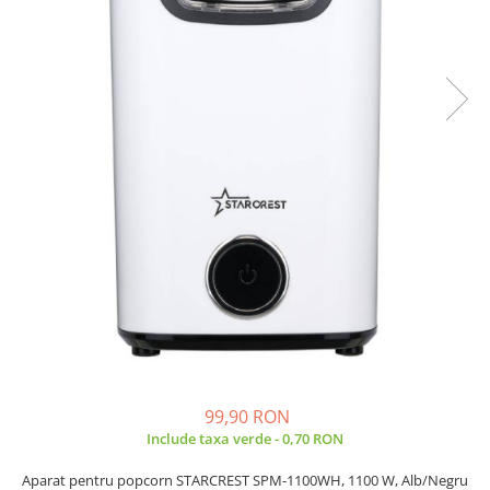
Prăjitor de pâine
Robot de bucătărie
Sandwich maker
Fier de călcat
Dispozitive smart home
99,90 RON
Include taxa verde - 0,70 RON
Aparat pentru popcorn STARCREST SPM-1100WH, 1100 W, Alb/Negru