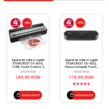
-10%
-37%
Aparat de vidat si sigilat
Aparat de vidat si sigilat
STARCREST VS-6016,
STARCREST VS-3022,
110W, Touch Control, 5
Panou comanda Touch ,
Functii, Furtun de vidare
Vidare umed/uscata, 5
209,90 RON
189,90 RON
caserole, Cutter
Functii, Ideal pentru
189,90 RON
119,90 RON
incorporat, Negru/Inox
alimente sensibile, Cutter
incorporat, 10 Pungi
incluse, Negru
ADAUGA IN COS
ADAUGA IN COS