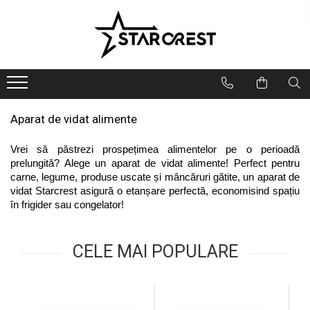
Electrocasnice Mari
Electrocasnice Mici
Ingrijire personală
Aparate frigorifice
Electrocasnice bucătărie
Ingrijire personală
Combină frigorifică
Accesorii bucătărie
Aparate & Accesorii ingrijire
personala
Congelator
Aparat clătite
Aparat de vidat alimente
Frigider
Aparat popcorn
Vrei să păstrezi prospețimea alimentelor pe o perioadă 
Ladă frigorifică
Aparat vafe
prelungită? Alege un aparat de vidat alimente! Perfect pentru 
Vitrină frigorifică
Aparat de vidat alimente
carne, legume, produse uscate și mâncăruri gătite, un aparat de 
Vitrină de vinuri
Role pungi vidat
vidat Starcrest asigură o etanșare perfectă, economisind spațiu 
Masini de spalat vase
Blendere & Tocatoare
în frigider sau congelator!
Espressor cafea
Hotă bucătărie
Fierbător apă
Plită incorporabilă
CELE MAI POPULARE
Air fryer - Friteuză cu aer cald
Cuptor electric
Grătar electric
Cuptor cu microunde
Mașină de făcut gheață