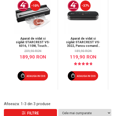
Prăjitor de pâine
-10%
-37%
Robot de bucătărie
Sandwich maker
Fier de călcat
Dispozitive smart home
Aparat de vidat si
Aparat de vidat si
sigilat STARCREST VS-
sigilat STARCREST VS-
6016, 110W, Touch
3022, Panou comanda
Control, 5 Functii,
Touch , Vidare
209,90 RON
189,90 RON
Furtun de vidare
umed/uscata, 5 Functii,
189,90 RON
119,90 RON
caserole, Cutter
Ideal pentru alimente
incorporat, Negru/Inox
sensibile, Cutter
incorporat, 10 Pungi
incluse, Negru
ADAUGA IN COS
ADAUGA IN COS
Afiseaza:
1-
3
din
3
produse
FILTRE