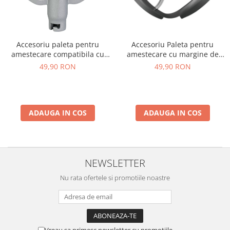
Accesoriu paleta pentru
Accesoriu Paleta pentru
amestecare compatibila cu
amestecare cu margine de
robotii de bucatarie Starcrest
silicon compatibila cu robotii
49,90 RON
49,90 RON
SKM-1500BK / SKM-1500RD
de bucatarie Starcrest SKM-
1500BK / SKM-1500RD
ADAUGA IN COS
ADAUGA IN COS
NEWSLETTER
Nu rata ofertele si promotiile noastre