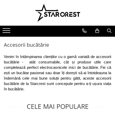
Electrocasnice Mari
Electrocasnice Mici
Ingrijire personală
Aparate frigorifice
Electrocasnice bucătărie
Ingrijire personală
Combină frigorifică
Accesorii bucătărie
Aparate & Accesorii ingrijire
personala
Congelator
Aparat clătite
Accesorii bucătărie
Frigider
Aparat popcorn
Ladă frigorifică
Aparat vafe
Venim în întâmpinarea clienților cu o gamă variată de accesorii 
Vitrină frigorifică
Aparat de vidat alimente
bucătărie -  atât consumabile, cât și produse utile care 
completează perfect electrocasnicele mici de bucătărie. Fie că 
Vitrină de vinuri
Role pungi vidat
ești un bucătar pasionat sau doar îți dorești să ai întotdeauna la 
Masini de spalat vase
Blendere & Tocatoare
îndemână cele mai bune soluții pentru gătit, aceste accesorii 
Espressor cafea
Hotă bucătărie
bucătărie de la Starcrest sunt concepute pentru a-ți ușura viața 
Fierbător apă
în bucătărie.
Plită incorporabilă
Air fryer - Friteuză cu aer cald
Cuptor electric
Grătar electric
CELE MAI POPULARE
Cuptor cu microunde
Mașină de făcut gheață