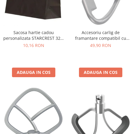
Sacosa hartie cadou
Accesoriu carlig de
personalizata STARCREST 32 x
framantare compatibil cu
12 x 41 cm
robotii de bucatarie Starcrest
10,16 RON
49,90 RON
SKM-1500BK / SKM-1500RD
ADAUGA IN COS
ADAUGA IN COS