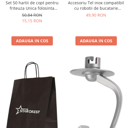
Set 50 hartii de copt pentru
Accesoriu Tel inox compatibil
friteuza Unica folosinta
cu robotii de bucatarie
16x20x4.5 cm, Maro -
Starcrest SKM-1500BK / SKM-
50,84 RON
49,90 RON
STARCREST
1500RD
15,15 RON
ADAUGA IN COS
ADAUGA IN COS