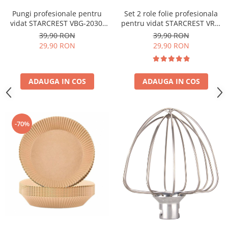
Pungi profesionale pentru
Set 2 role folie profesionala
vidat STARCREST VBG-2030,
pentru vidat STARCREST VRL-
50 bucati, 20x30 cm,
2850, 28 x 500 cm, rezistente,
39,90 RON
39,90 RON
rezistente, reutilizabile, sous
reutilizabile, sous vide,
29,90 RON
29,90 RON
vide, lavabile in masina de
lavabile in masina de spalat,
spalat, fara BPA, transparent
fara BPA, transparent
ADAUGA IN COS
ADAUGA IN COS
-70%