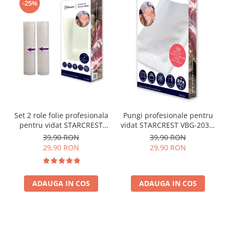
-25%
Set 2 role folie profesionala
Pungi profesionale pentru
pentru vidat STARCREST
vidat STARCREST VBG-2030,
VRL-2850, 28 x 500 cm,
50 bucati, 20x30 cm,
39,90 RON
39,90 RON
rezistente, reutilizabile,
rezistente, reutilizabile,
29,90 RON
29,90 RON
sous vide, lavabile in
sous vide, lavabile in
masina de spalat, fara BPA,
masina de spalat, fara BPA,
transparent
transparent
ADAUGA IN COS
ADAUGA IN COS