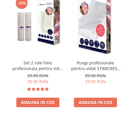
-25%
Set 2 role folie
Pungi profesionale
profesionala pentru vidat
pentru vidat STARCREST
STARCREST VRL-2850, 28
f
VBG-2030, 50 bucati,
39,90 RON
39,90 RON
x 500 cm, rezistente,
20x30 cm, rezistente,
29,90 RON
29,90 RON
reutilizabile, sous vide,
reutilizabile, sous vide,
lavabile in masina de
lavabile in masina de
spalat, fara BPA,
spalat, fara BPA,
ADAUGA IN COS
transparent
ADAUGA IN COS
transparent