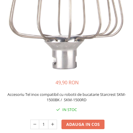
Prăjitor de pâine
Robot de bucătărie
Sandwich maker
Fier de călcat
Dispozitive smart home
49,90 RON
Accesoriu Tel inox compatibil cu robotii de bucatarie Starcrest SKM-
1500BK / SKM-1500RD
IN STOC
ADAUGA IN COS