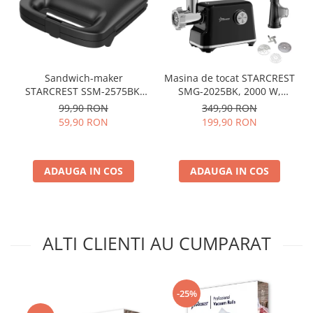
Sandwich-maker
Masina de tocat STARCREST
STARCREST SSM-2575BK,
SMG-2025BK, 2000 W,
750 W, Placi cu invelis
Accesoriu rosii si carnati, 3
99,90 RON
349,90 RON
ceramic antiaderent,
site de taiere, Cutit inox,
59,90 RON
199,90 RON
Dimensiune placi 23 x 14.5
Negru
cm, Negru
ADAUGA IN COS
ADAUGA IN COS
ALTI CLIENTI AU CUMPARAT
-25%