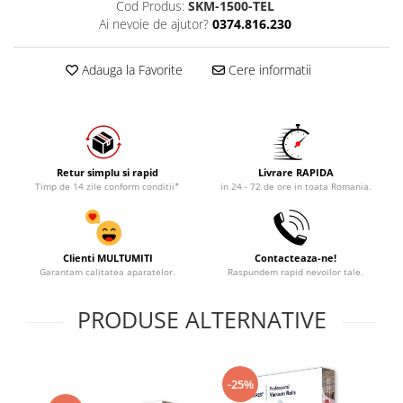
Cod Produs:
SKM-1500-TEL
Ai nevoie de ajutor?
0374.816.230
Adauga la Favorite
Cere informatii
Retur simplu si rapid
Livrare RAPIDA
Timp de 14 zile conform conditii*
in 24 - 72 de ore in toata Romania.
Clienti MULTUMITI
Contacteaza-ne!
Garantam calitatea aparatelor.
Raspundem rapid nevoilor tale.
PRODUSE ALTERNATIVE
-25%