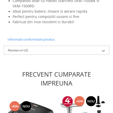
Compatibil doar cu robotii Starcrest SKM-1500BK si
SKM-1500RD
Ideal pentru batere, mixare si aerare rapida
Perfect pentru compozitii usoare si fine
Fabricat din inox rezistent si durabil
Informatii conformitate produs
Review-uri
(0)
FRECVENT CUMPARATE
IMPREUNA
-43%
NOU
-40%
NOU